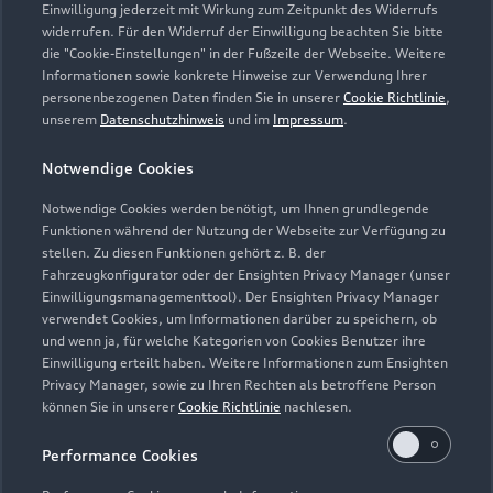
Einwilligung jederzeit mit Wirkung zum Zeitpunkt des Widerrufs
widerrufen. Für den Widerruf der Einwilligung beachten Sie bitte
die "Cookie-Einstellungen" in der Fußzeile der Webseite. Weitere
Verkauf
Informationen sowie konkrete Hinweise zur Verwendung Ihrer
Geschlossen
,
öffnet am
Samstag 09:00
personenbezogenen Daten finden Sie in unserer
Cookie Richtlinie
,
unserem
Datenschutzhinweis
und im
Impressum
.
Service
Notwendige Cookies
Geschlossen
,
öffnet am
Samstag 09:00
Notwendige Cookies werden benötigt, um Ihnen grundlegende
Funktionen während der Nutzung der Webseite zur Verfügung zu
stellen. Zu diesen Funktionen gehört z. B. der
Fahrzeugkonfigurator oder der Ensighten Privacy Manager (unser
Einwilligungsmanagementtool). Der Ensighten Privacy Manager
Zurück nach oben
verwendet Cookies, um Informationen darüber zu speichern, ob
und wenn ja, für welche Kategorien von Cookies Benutzer ihre
Einwilligung erteilt haben. Weitere Informationen zum Ensighten
Modelle
Privacy Manager, sowie zu Ihren Rechten als betroffene Person
können Sie in unserer
Cookie Richtlinie
nachlesen.
Kaufen & leasen
Alle Modelle
Performance Cookies
Modelle vergleichen
Service & Zubehör