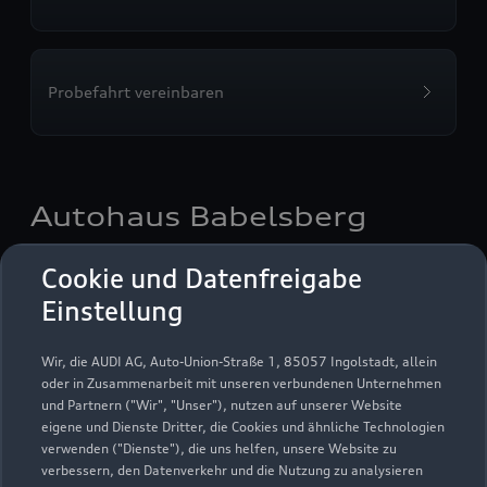
Probefahrt vereinbaren
Autohaus Babelsberg
GmbH & Co. KG
Cookie und Datenfreigabe
Einstellung
Autoverkauf
Servicepartner
Audi Gebrauchtwagen :plus
e-tron
Service R8
Wir, die AUDI AG, Auto-Union-Straße 1, 85057 Ingolstadt, allein
oder in Zusammenarbeit mit unseren verbundenen Unternehmen
und Partnern ("Wir", "Unser"), nutzen auf unserer Website
eigene und Dienste Dritter, die Cookies und ähnliche Technologien
verwenden ("Dienste"), die uns helfen, unsere Website zu
verbessern, den Datenverkehr und die Nutzung zu analysieren