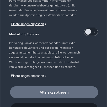
Performance Cookies sammeln Informationen
Neuwagensuche
darüber, wie unsere Webseite genutzt wird (z. B.
Elektromodelle
Anzahl der Besuche, Verweildauer). Diese Cookies
Gebrauchtwagensuche
Support
werden zur Optimierung der Webseite verwendet.
Saisonale Angebote
Plug-in-Hybride
Gebrauchtwagen
Einstellungen anpassen
Audi Services
Über Audi
Kundenservice
Finanzierung
Marketing Cookies
Garantie
Händlersuche
Aktionen & Angebote
Unternehmen
Marketing Cookies werden verwendet, um für die
Audi digital services
Benutzer relevantere und auf deren Interessen
Audi Code
Geschäftskunden
Karriere
zugeschnittene Inhalte anzubieten. Sie werden auch
myAudi
verwendet, um die Erscheinungshäufigkeit einer
Häufige Fragen (FAQ)
Investor Relations
Werbeanzeige zu begrenzen und um die Effektivität
© 2026 AUDI AG. Alle Rechte vorbehalten
von Werbekampagnen zu messen und zu steuern.
Audi Online Beratung
Presse & Media Center
Impressum
Rechtliches
Hinweisgebersystem
Einstellungen anpassen
Online-Terminvereinbarung
Datenschutz
Datenschutzinformation
Cookie-Einstellungen
Servicekontakt
Cookie-Richtlinie
Barrierefreiheit
Audi erleben
Alle akzeptieren
Digital Services Act
EU Data Act
Bordbuch & Bedienungsanleitungen
Newsletter
Verträge kündigen